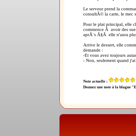
Le serveur prend la command
consultÃ© la carte, le mec s
Pour le plat principal, ell
commence Ã avoir des sueurs
aprÃ¨s Ã§Ã elle n'aura plus
Arrive le dessert, elle com
demande :
-Et vous avez toujours auta
- Non, seulement quand j'ai
Note actuelle :
Donnez une note à la blague "