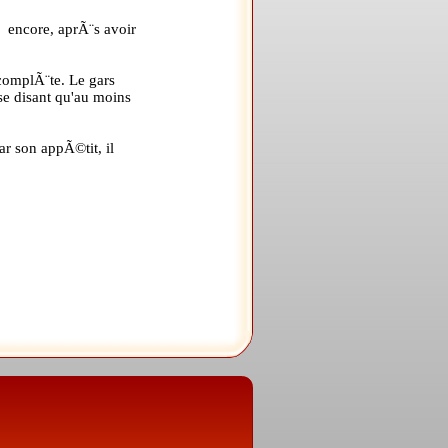
Ã encore, aprÃ¨s avoir
 complÃ¨te. Le gars
se disant qu'au moins
ar son appÃ©tit, il