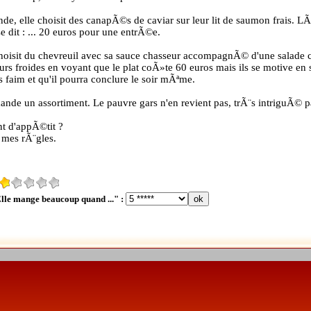
e, elle choisit des canapÃ©s de caviar sur leur lit de saumon frais. L
e dit : ... 20 euros pour une entrÃ©e.
e choisit du chevreuil avec sa sauce chasseur accompagnÃ© d'une salade
 froides en voyant que le plat coÃ»te 60 euros mais ils se motive en 
 faim et qu'il pourra conclure le soir mÃªme.
mande un assortiment. Le pauvre gars n'en revient pas, trÃ¨s intriguÃ© p
nt d'appÃ©tit ?
 mes rÃ¨gles.
Elle mange beaucoup quand ..." :