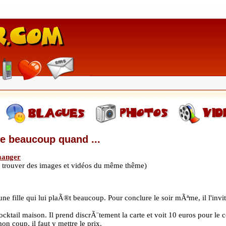
e beaucoup quand ...
anger
de trouver des images et vidéos du même thême)
une fille qui lui plaÃ®t beaucoup. Pour conclure le soir mÃªme, il l'invi
ktail maison. Il prend discrÃ¨tement la carte et voit 10 euros pour le cokt
on coup, il faut y mettre le prix.