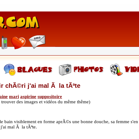
r chÃ©ri j'ai mal Ã la tÃªte
aine
mari
aspirine
suppositoire
de trouver des images et vidéos du même thême)
de bain visiblement en forme aprÃ©s une bonne douche, sa femme s'en re
j'ai mal Ã la tÃªte.