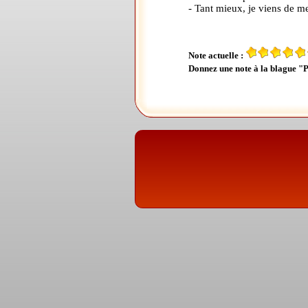
- Tant mieux, je viens de me
Note actuelle :
Donnez une note à la blague "P