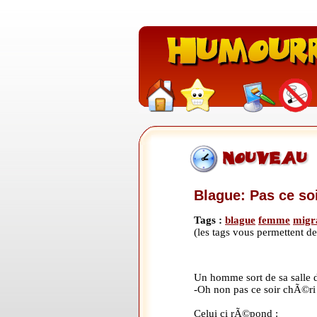
Blague: Pas ce soi
Tags :
blague
femme
migr
(les tags vous permettent 
Un homme sort de sa salle 
-Oh non pas ce soir chÃ©ri 
Celui ci rÃ©pond :