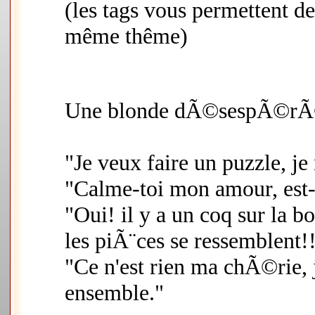
(les tags vous permettent d
même thême)
Une blonde dÃ©sespÃ©rÃ©e
"Je veux faire un puzzle, je 
"Calme-toi mon amour, est-
"Oui! il y a un coq sur la bo
les piÃ¨ces se ressemblent!
"Ce n'est rien ma chÃ©rie, j
ensemble."