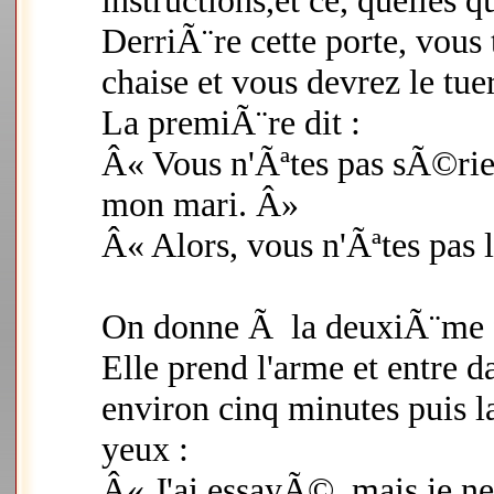
instructions,et ce, quelles q
DerriÃ¨re cette porte, vous 
chaise et vous devrez le tue
La premiÃ¨re dit :
Â« Vous n'Ãªtes pas sÃ©rieu
mon mari. Â»
Â« Alors, vous n'Ãªtes pas 
On donne Ã la deuxiÃ¨me f
Elle prend l'arme et entre d
environ cinq minutes puis l
yeux :
Â« J'ai essayÃ©, mais je n