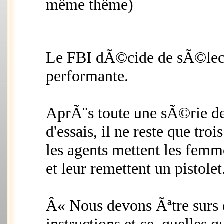
même thême)
Le FBI dÃ©cide de sÃ©lecti
performante.
AprÃ¨s toute une sÃ©rie de 
d'essais, il ne reste que troi
les agents mettent les fem
et leur remettent un pistolet
Â« Nous devons Ãªtre surs 