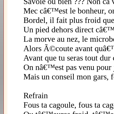
Savoie ou bien ??? Non ca v
Mec câ€™est le bonheur, on 
Bordel, il fait plus froid qu
Un pied dehors direct câ€™
La morve au nez, le microb
Alors Ã©coute avant quâ€™i
Avant que tu seras tout du
On nâ€™est pas venu pour j
Mais un conseil mon gars, f
Refrain
Fous ta cagoule, fous ta ca