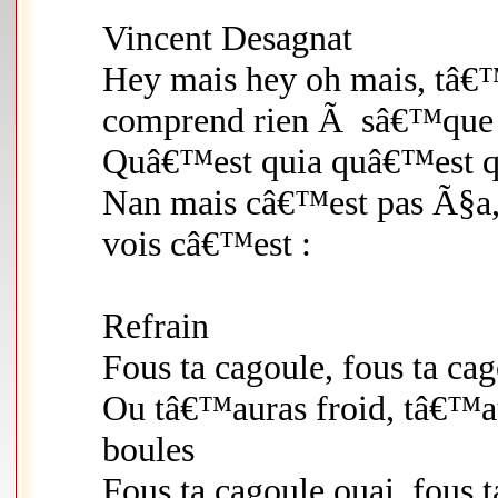
Vincent Desagnat
Hey mais hey oh mais, tâ
comprend rien Ã sâ€™que 
Quâ€™est quia quâ€™est q
Nan mais câ€™est pas Ã§a,
vois câ€™est :
Refrain
Fous ta cagoule, fous ta ca
Ou tâ€™auras froid, tâ€™au
boules
Fous ta cagoule ouai, fous 