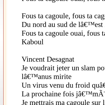
Fous ta cagoule, fous ta ca
Du nord au sud de lâ€™es
Fous ta cagoule ouai, fous
Kaboul
Vincent Desagnat
Je voudrait jeter un slam p
lâ€™anus mirite
Un virus venu du froid quâ
La prochaine fois jâ€™mÃ¨t
Je mettrais ma cagoule sur 