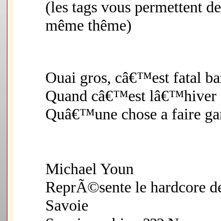
(les tags vous permettent d
même thême)
Ouai gros, câ€™est fatal b
Quand câ€™est lâ€™hiver q
Quâ€™une chose a faire g
Michael Youn
ReprÃ©sente le hardcore de
Savoie