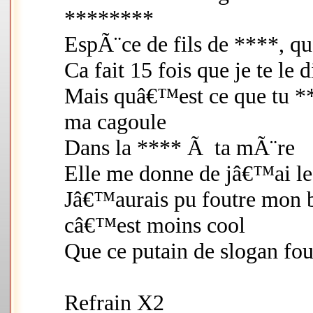
********
EspÃ¨ce de fils de ****, qu
Ca fait 15 fois que je te le
Mais quâ€™est ce que tu *
ma cagoule
Dans la **** Ã ta mÃ¨re
Elle me donne de jâ€™ai le
Jâ€™aurais pu foutre mon 
câ€™est moins cool
Que ce putain de slogan fou
Refrain X2