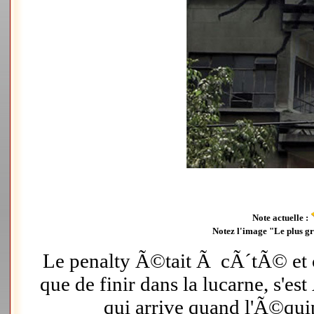
Note actuelle :
Notez l'image "Le plus gr
Le penalty Ã©tait Ã cÃ´tÃ© et c
que de finir dans la lucarne, s'
qui arrive quand l'Ã©quip