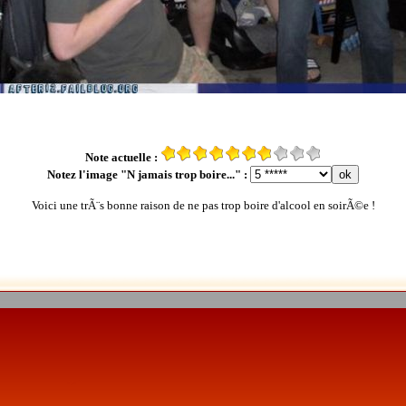
Note actuelle :
Notez l'image "N jamais trop boire..." :
Voici une trÃ¨s bonne raison de ne pas trop boire d'alcool en soirÃ©e !