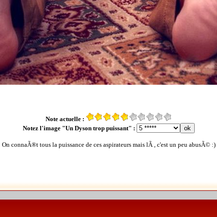
Note actuelle :
Notez l'image "Un Dyson trop puissant" :
On connaÃ®t tous la puissance de ces aspirateurs mais lÃ , c'est un peu abusÃ© :)