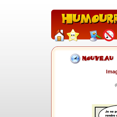
Imag
(