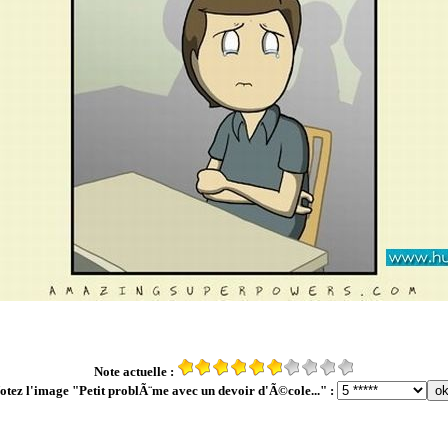
Note actuelle :
otez l'image "Petit problÃ¨me avec un devoir d'Ã©cole..." :