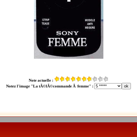
Note actuelle :
Notez l'image "La tÃ©lÃ©commande Ã femme" :