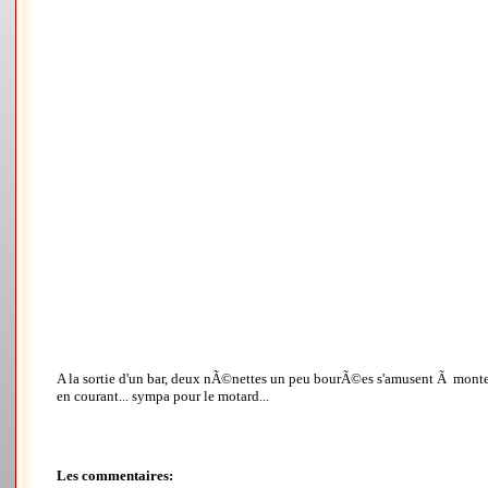
A la sortie d'un bar, deux nÃ©nettes un peu bourÃ©es s'amusent Ã monter 
en courant... sympa pour le motard...
Les commentaires: