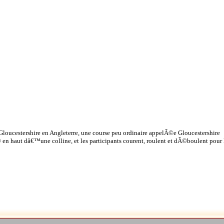
Gloucestershire en Angleterre, une course peu ordinaire appelÃ©e Gloucestershire
en haut dâ€™une colline, et les participants courent, roulent et dÃ©boulent pour 