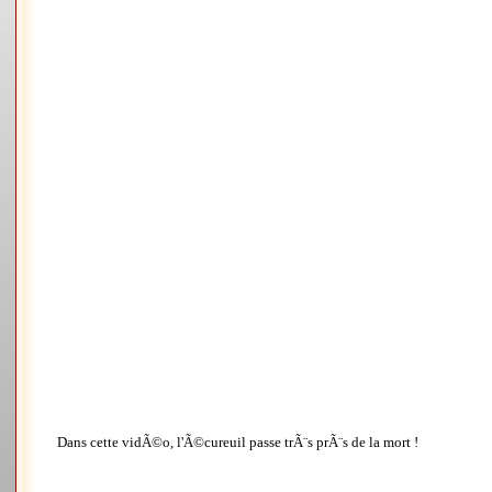
Dans cette vidÃ©o, l'Ã©cureuil passe trÃ¨s prÃ¨s de la mort !