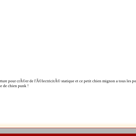
ture pour crÃ©er de l'Ã©lectricitÃ© statique et ce petit chien mignon a tous les po
te de chien punk !