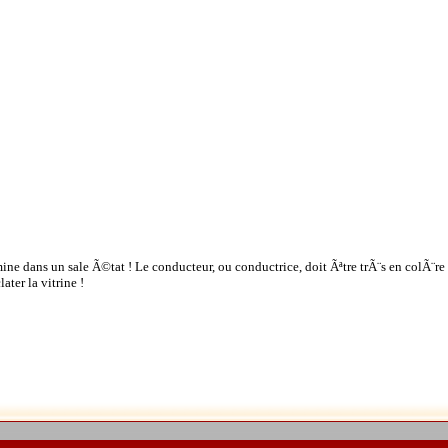
ine dans un sale Ã©tat ! Le conducteur, ou conductrice, doit Ãªtre trÃ¨s en colÃ¨re 
ater la vitrine !