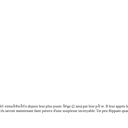
© entraÃ®nÃ©s depuis leur plus jeune Ã¢ge (2 ans) par leur pÃ¨re. Il leur appris l
t ils savent maintenant faire preuve d'une souplesse incroyable. Un peu flippant qu