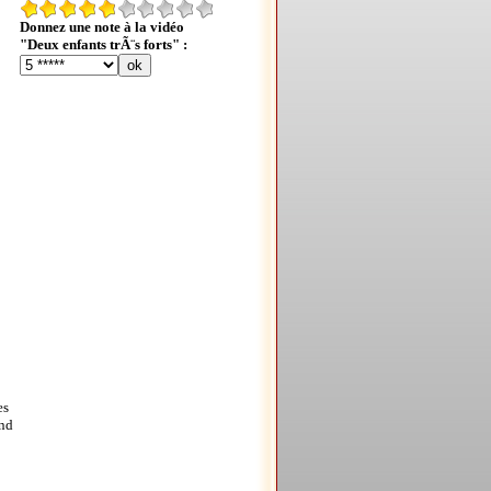
Donnez une note à la vidéo
"Deux enfants trÃ¨s forts" :
es
and