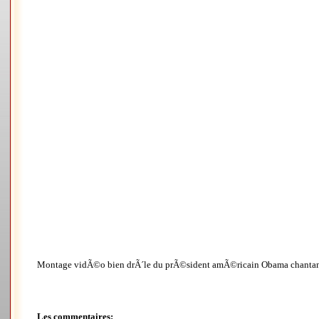
Montage vidÃ©o bien drÃ´le du prÃ©sident amÃ©ricain Obama chantant et
Les commentaires: