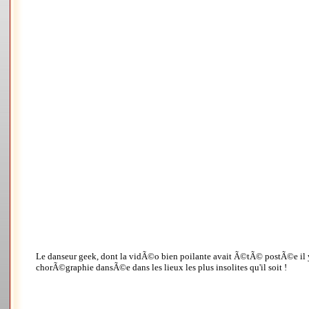
Le danseur geek, dont la vidÃ©o bien poilante avait Ã©tÃ© postÃ©e il y 
chorÃ©graphie dansÃ©e dans les lieux les plus insolites qu'il soit !