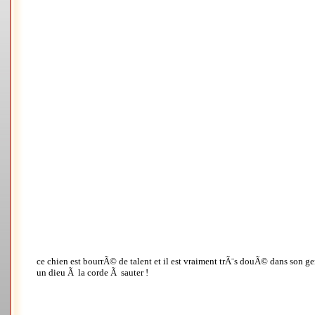
ce chien est bourrÃ© de talent et il est vraiment trÃ¨s douÃ© dans son genr
un dieu Ã la corde Ã sauter !