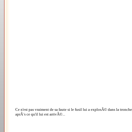
Ce n'est pas vraiment de sa faute si le fusil lui a explosÃ© dans la tronc
aprÃ¨s ce qu'il lui est arrivÃ©...