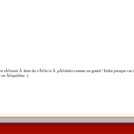
en rÃ©ussit Ã faire du vÃ©lo et Ã pÃ©daler comme un grand ! Enfin presque car i
r en Ã©quilibre :)