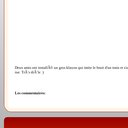
Deux amis ont installÃ© un gros klaxon qui imite le bruit d'un train et s'
rue. TrÃ¨s drÃ´le :)
Les commentaires: