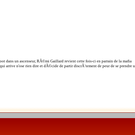
t dans un ascenseur, RÃ©mi Gaillard revient cette fois-ci en parrain de la mafia
i arrive n'ose rien dire et dÃ©cide de partir discrÃ¨tement de peur de se prendre 