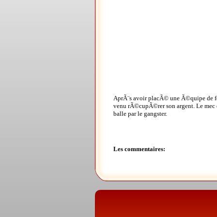
AprÃ¨s avoir placÃ© une Ã©quipe de foo
venu rÃ©cupÃ©rer son argent. Le mec qu
balle par le gangster.
Les commentaires: