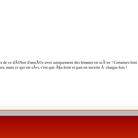
ils de ce dÃ©but d'annÃ©e avec uniquement des femmes en scÃ¨ne ! Certaines font 
nes, mais ce qui est sÃ»r, c'est que Ã§a foire et part en sucette Ã chaque fois !