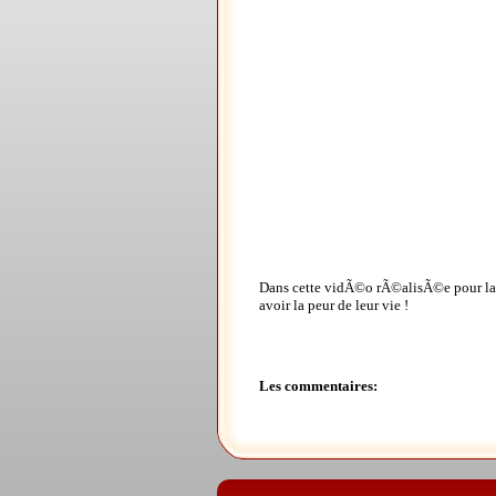
Dans cette vidÃ©o rÃ©alisÃ©e pour la p
avoir la peur de leur vie !
Les commentaires: