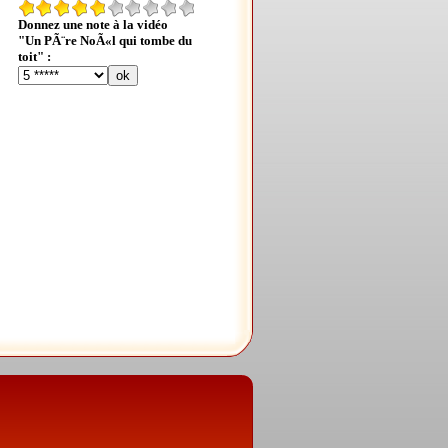
Donnez une note à la vidéo
"Un PÃ¨re NoÃ«l qui tombe du
toit" :