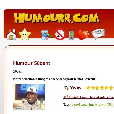
Humour 50cent
50cent
Notre sélection d'images et de vidéos pour le mot "50cent"
MÃ©thode Cauet: best of interview
Tags:
bestof
cauet
interview
tv
TF1