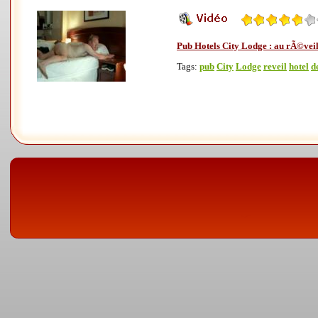
Pub Hotels City Lodge : au rÃ©vei
Tags:
pub
City
Lodge
reveil
hotel
d