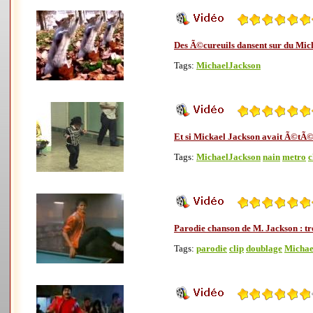
Des Ã©cureuils dansent sur du Mic
Tags:
MichaelJackson
Et si Mickael Jackson avait Ã©tÃ©
Tags:
MichaelJackson
nain
metro
c
Parodie chanson de M. Jackson : tro
Tags:
parodie
clip
doublage
Michae