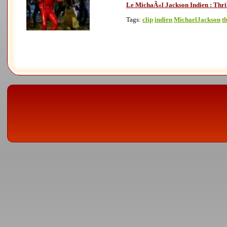
Le MichaÃ«l Jackson Indien : Thri
Tags:
clip
indien
MichaelJackson
t