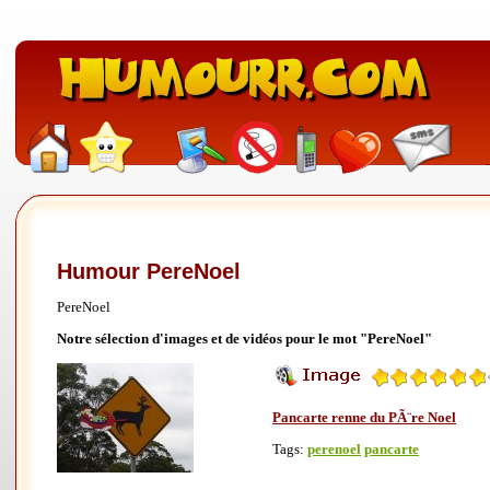
Humour PereNoel
PereNoel
Notre sélection d'images et de vidéos pour le mot "PereNoel"
Pancarte renne du PÃ¨re Noel
Tags:
perenoel
pancarte