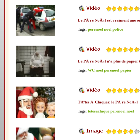
Le PÃ¨re NoÃ«l est vraiment une o
Tags:
perenoel
noel
police
Le PÃ¨re NoÃ«l n'a plus de papier to
Tags:
WC
noel
perenoel
papier
TÃªtes Ã Claques: le PÃ¨re NoÃ«l
Tags:
tetesaclaque
perenoel
noel