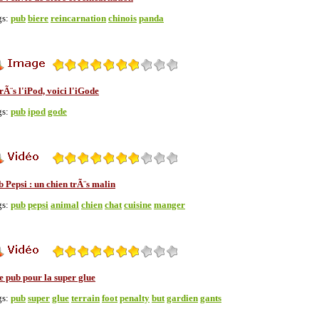
gs:
pub
biere
reincarnation
chinois
panda
Ã¨s l'iPod, voici l'iGode
gs:
pub
ipod
gode
 Pepsi : un chien trÃ¨s malin
gs:
pub
pepsi
animal
chien
chat
cuisine
manger
e pub pour la super glue
gs:
pub
super
glue
terrain
foot
penalty
but
gardien
gants