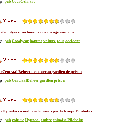
gs:
pub
CocaCola
rat
b Goodyear: un homme qui change une roue
gs:
pub
Goodyear
homme
voiture
roue
accident
b Centraal Beheer: le nouveau gardien de prison
gs:
pub
CentraalBeheer
gardien
prison
b Hyundai en ombres chinoises par la troupe Pilobolus
gs:
pub
voiture
Hyundai
ombre
chinoise
Pilobolus