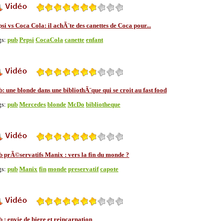
si vs Coca Cola: il achÃ¨te des canettes de Coca pour...
gs:
pub
Pepsi
CocaCola
canette
enfant
: une blonde dans une bibliothÃ¨que qui se croit au fast food
gs:
pub
Mercedes
blonde
McDo
bibliotheque
b prÃ©servatifs Manix : vers la fin du monde ?
gs:
pub
Manix
fin
monde
preservatif
capote
 : envie de biere et reincarnation