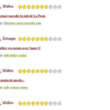
zinor parodie la pub de La Poste
gs:
Mozinor
poste
parodie
pub
ublez vos points avec Super U
gs:
pub
police
radar
 matin de merde...
gs:
pub
voiture
neige