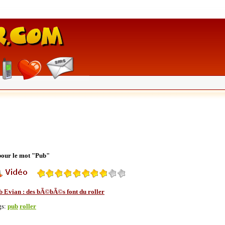
 pour le mot "Pub"
b Evian : des bÃ©bÃ©s font du roller
gs:
pub
roller