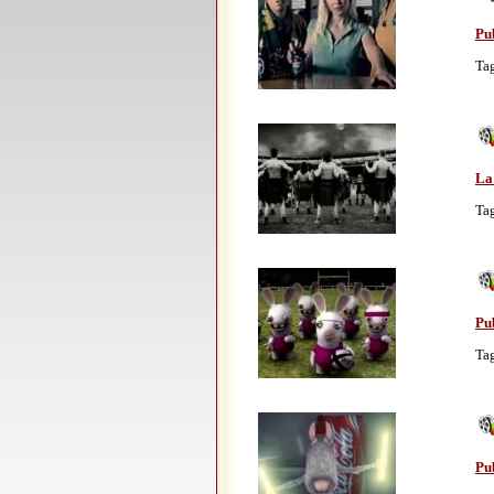
Pu
Ta
La
Ta
Pu
Ta
Pu