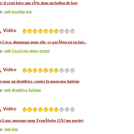
: il croit faire une tÃªte dans un ballon de foot
gs:
pub
bowling
tete
 Coca: dommage pour elle, ce garÃ§on est en fait...
gs:
pub
CocaCola
plage
pretre
 pour un dentifrice, contre la mauvaise haleine
gs:
pub
dentifrice
haleine
b Loto: message pour FranÃ§oise (2Ã©me partie)
gs:
pub
loto