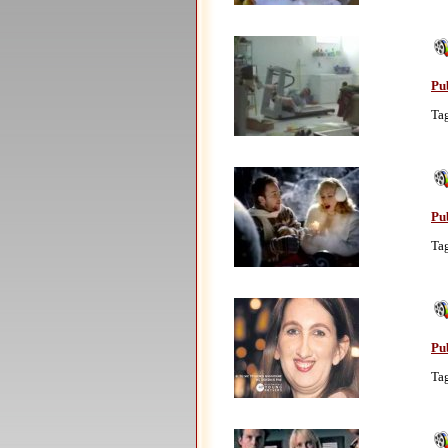
Pu
Ta
Pu
Ta
Pub
Ta