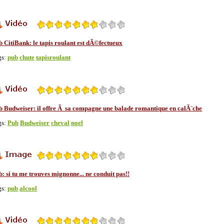
b CitiBank: le tapis roulant est dÃ©fectueux
gs:
pub
chute
tapisroulant
b Budweiser: il offre Ã sa compagne une balade romantique en calÃ¨che
gs:
Pub
Budweiser
cheval
noel
: si tu me trouves mignonne... ne conduit pas!!
gs:
pub
alcool