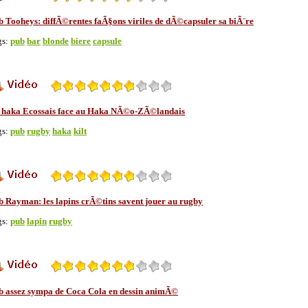
b Tooheys: diffÃ©rentes faÃ§ons viriles de dÃ©capsuler sa biÃ¨re
gs:
pub
bar
blonde
biere
capsule
 haka Ecossais face au Haka NÃ©o-ZÃ©landais
gs:
pub
rugby
haka
kilt
b Rayman: les lapins crÃ©tins savent jouer au rugby
gs:
pub
lapin
rugby
b assez sympa de Coca Cola en dessin animÃ©