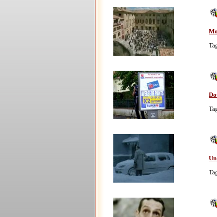
Mo
Ta
Do
Ta
Un
Ta