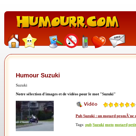
Humour Suzuki
Suzuki
Notre sélection d'images et de vidéos pour le mot "Suzuki"
Pub Suzuki : un motard promÃ¨ne so
Tags:
pub
Suzuki
moto
motard
petit