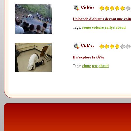
Un bande d'abrutis devant une voit
Tags:
route
voiture
rallye
abruti
Il s'explose la tÃªte
Tags:
chute
tete
abruti