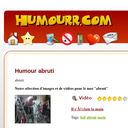
Humour abruti
abruti
Notre sélection d'images et de vidéos pour le mot "abruti"
Il s'Ã©clate la main
Tags:
fail
abruti
main