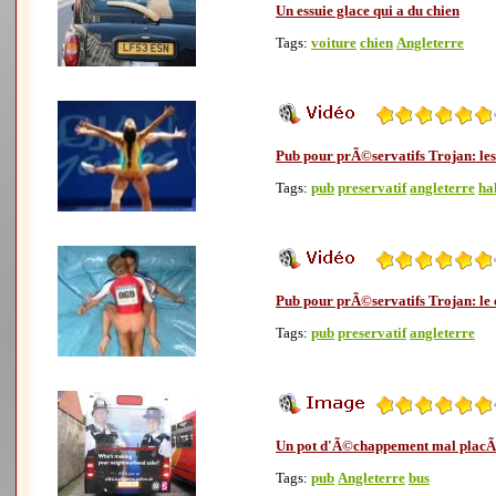
Un essuie glace qui a du chien
Tags:
voiture
chien
Angleterre
Pub pour prÃ©servatifs Trojan: les
Tags:
pub
preservatif
angleterre
ha
Pub pour prÃ©servatifs Trojan: le
Tags:
pub
preservatif
angleterre
Un pot d'Ã©chappement mal plac
Tags:
pub
Angleterre
bus