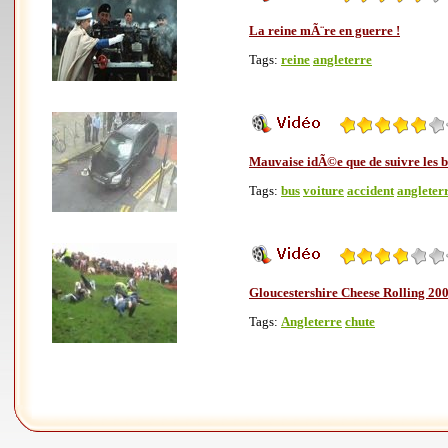
La reine mÃ¨re en guerre !
Tags:
reine
angleterre
Mauvaise idÃ©e que de suivre les b
Tags:
bus
voiture
accident
angleter
Gloucestershire Cheese Rolling 20
Tags:
Angleterre
chute