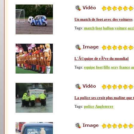
Un match de foot avec des voitures
Tags:
match
foot
ballon
voiture
acc
L'Ã©quipe de rÃªve du mondial
Tags:
equipe
foot
fille
sexy
france
a
La police ses croit plus maline que
Tags:
police
Angleterre