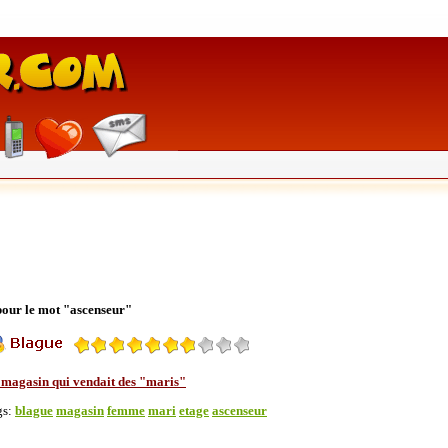
 pour le mot "ascenseur"
 magasin qui vendait des "maris"
gs:
blague
magasin
femme
mari
etage
ascenseur