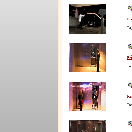
Il
Ta
RÃ
Ta
Re
Ta