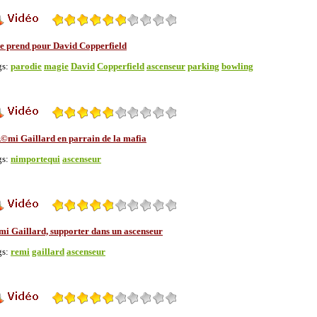
 se prend pour David Copperfield
gs:
parodie
magie
David
Copperfield
ascenseur
parking
bowling
©mi Gaillard en parrain de la mafia
gs:
nimportequi
ascenseur
mi Gaillard, supporter dans un ascenseur
gs:
remi
gaillard
ascenseur