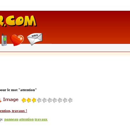
pour le mot "attention"
ention, travaux !
gs:
panneau
attention
travaux