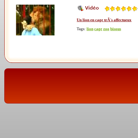
Un lion en cage trÃ¨s affectueux
Tags:
lion
cage
zoo
bisous