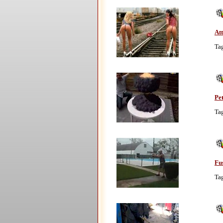
At
Ta
Pe
Ta
Fu
Ta