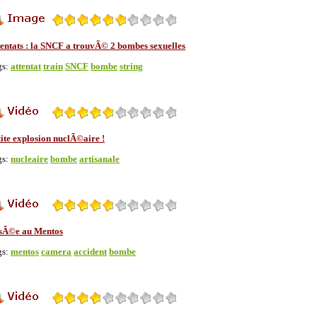
tentats : la SNCF a trouvÃ© 2 bombes sexuelles
gs:
attentat
train
SNCF
bombe
string
tite explosion nuclÃ©aire !
gs:
nucleaire
bombe
artisanale
sÃ©e au Mentos
gs:
mentos
camera
accident
bombe