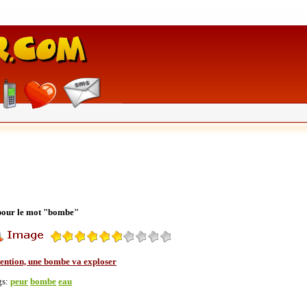
 pour le mot "bombe"
tention, une bombe va exploser
gs:
peur
bombe
eau