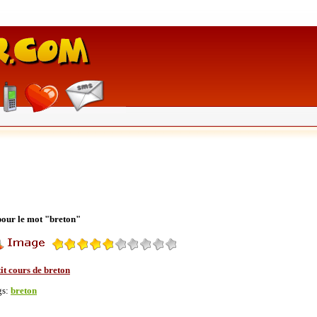
 pour le mot "breton"
it cours de breton
gs:
breton