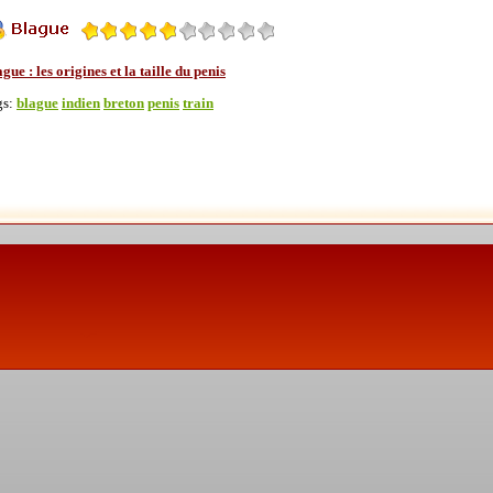
gue : les origines et la taille du penis
gs:
blague
indien
breton
penis
train