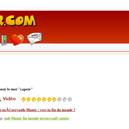
 pour le mot "capote"
b prÃ©servatifs Manix : vers la fin du monde ?
gs:
pub
Manix
fin
monde
preservatif
capote