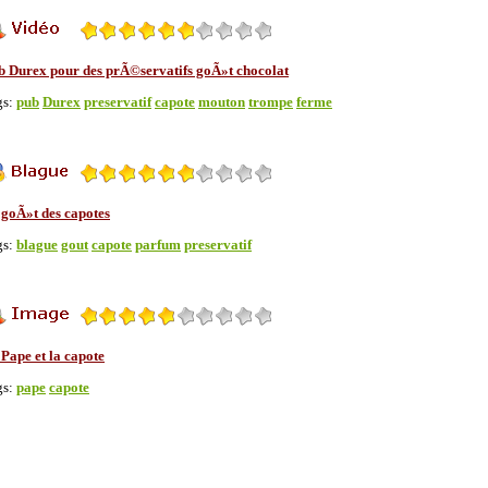
b Durex pour des prÃ©servatifs goÃ»t chocolat
gs:
pub
Durex
preservatif
capote
mouton
trompe
ferme
 goÃ»t des capotes
gs:
blague
gout
capote
parfum
preservatif
Pape et la capote
gs:
pape
capote