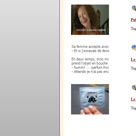
Pu
Ta
Le
Ta
Le 
Ta