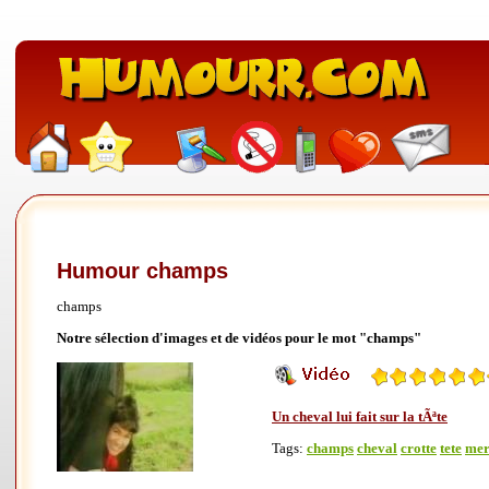
Humour champs
champs
Notre sélection d'images et de vidéos pour le mot "champs"
Un cheval lui fait sur la tÃªte
Tags:
champs
cheval
crotte
tete
mer