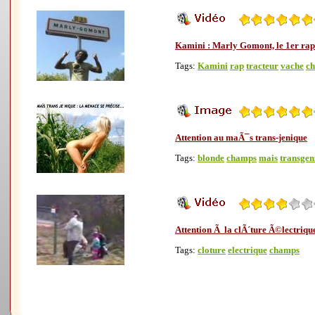
Kamini : Marly Gomont, le 1er rap
Tags:
Kamini
rap
tracteur
vache
c
Attention au maÃ¯s trans-jenique
Tags:
blonde
champs
mais
transgen
Attention Ã la clÃ´ture Ã©lectrique 
Tags:
cloture
electrique
champs