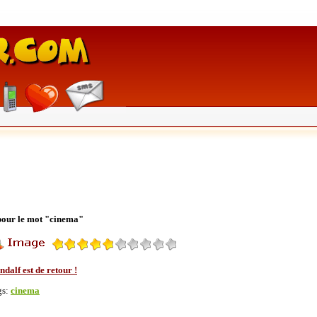
 pour le mot "cinema"
dalf est de retour !
gs:
cinema