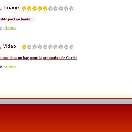
eddy part au boulot !
gs:
cinema
nique dans un bar pour la promotion de Carrie
gs:
cinema