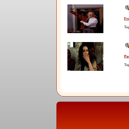
Fr
Ta
Pa
Ta