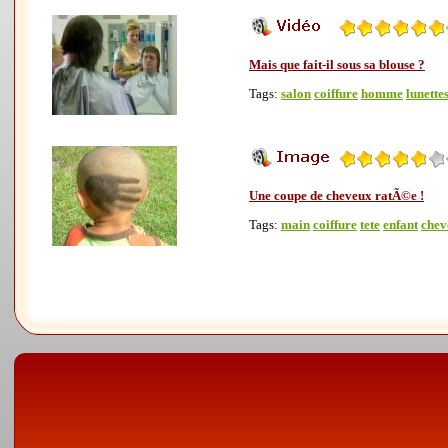
Mais que fait-il sous sa blouse ?
Tags:
salon
coiffure
homme
lunette
Une coupe de cheveux ratÃ©e !
Tags:
main
coiffure
tete
enfant
chev