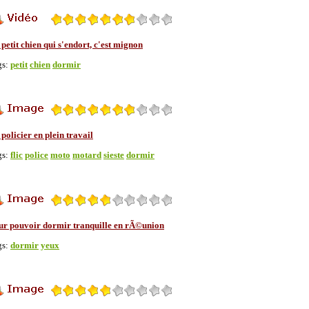
petit chien qui s'endort, c'est mignon
gs:
petit
chien
dormir
policier en plein travail
gs:
flic
police
moto
motard
sieste
dormir
ur pouvoir dormir tranquille en rÃ©union
gs:
dormir
yeux