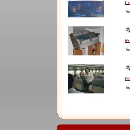
La
Ta
Ne
Ta
Pu
Ta