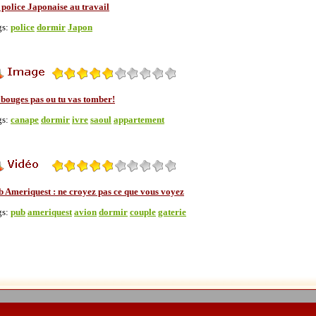
 police Japonaise au travail
gs:
police
dormir
Japon
 bouges pas ou tu vas tomber!
gs:
canape
dormir
ivre
saoul
appartement
b Ameriquest : ne croyez pas ce que vous voyez
gs:
pub
ameriquest
avion
dormir
couple
gaterie