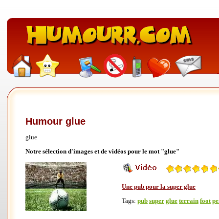
Humour glue
glue
Notre sélection d'images et de vidéos pour le mot "glue"
Une pub pour la super glue
Tags:
pub
super
glue
terrain
foot
pe