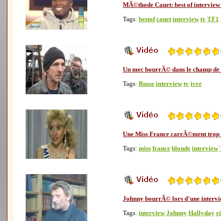
MÃ©thode Cauet: best of interview
Tags:
bestof
cauet
interview
tv
TF1
Un mec bourrÃ© dans le champ de
Tags:
Russe
interview
tv
ivre
Une Miss France carrÃ©ment trop ..
Tags:
miss
france
blonde
interview
Johnny bourrÃ© lors d'une interv
Tags:
interview
Johnny
Hallyday
r