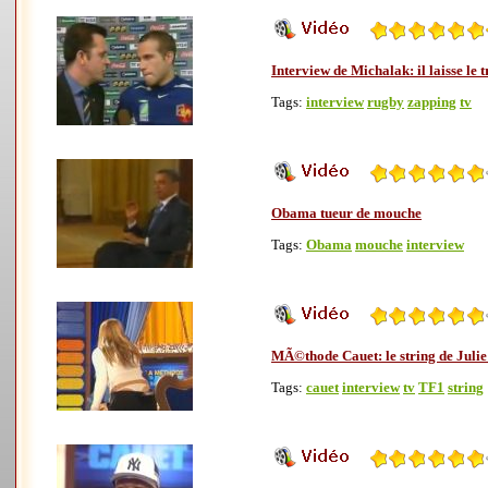
Interview de Michalak: il laisse le 
Tags:
interview
rugby
zapping
tv
Obama tueur de mouche
Tags:
Obama
mouche
interview
MÃ©thode Cauet: le string de Julie
Tags:
cauet
interview
tv
TF1
string