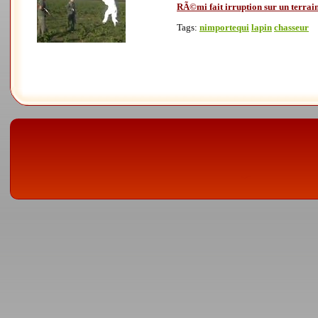
RÃ©mi fait irruption sur un terrain 
Tags:
nimportequi
lapin
chasseur