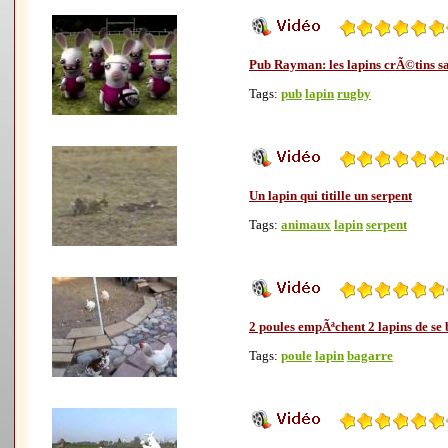
Pub Rayman: les lapins crÃ©tins s
Tags:
pub
lapin
rugby
Un lapin qui titille un serpent
Tags:
animaux
lapin
serpent
2 poules empÃªchent 2 lapins de se 
Tags:
poule
lapin
bagarre