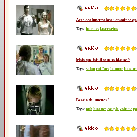
Avec des lunettes laser on sait ce q
Tags:
lunettes
laser
seins
Mais que fait-il sous sa blouse ?
Tags:
salon
coiffure
homme
lunette
Besoin de lunettes ?
Tags:
pub
lunettes
couple
voiture
pa