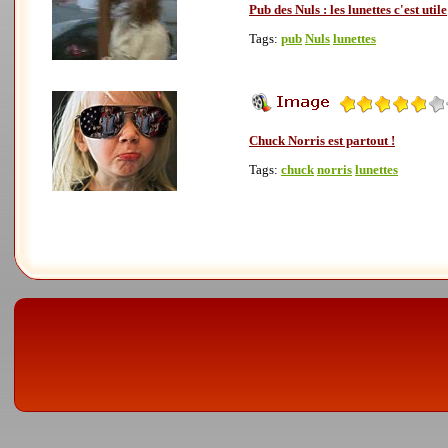
Pub des Nuls : les lunettes c'est utile
Tags:
pub
Nuls
lunettes
Chuck Norris est partout !
Tags:
chuck
norris
lunettes