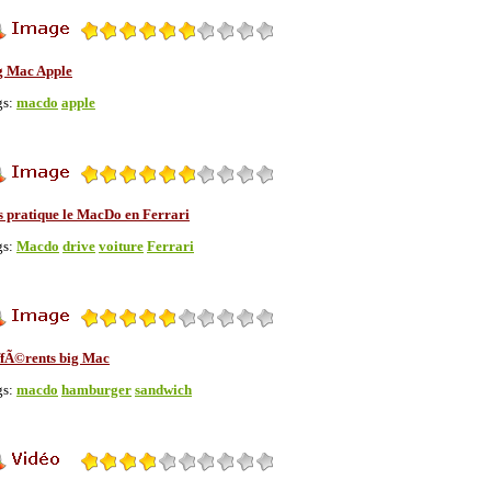
g Mac Apple
gs:
macdo
apple
s pratique le MacDo en Ferrari
gs:
Macdo
drive
voiture
Ferrari
ffÃ©rents big Mac
gs:
macdo
hamburger
sandwich