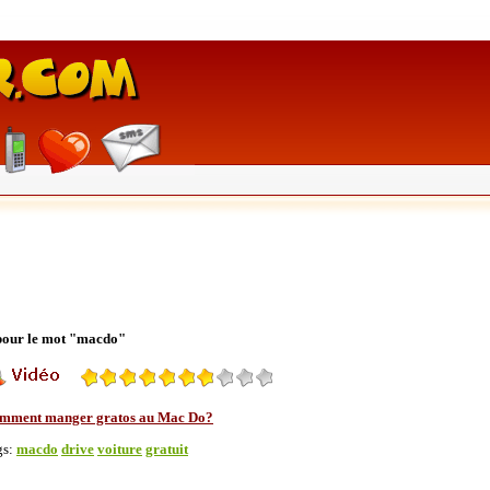
 pour le mot "macdo"
mment manger gratos au Mac Do?
gs:
macdo
drive
voiture
gratuit