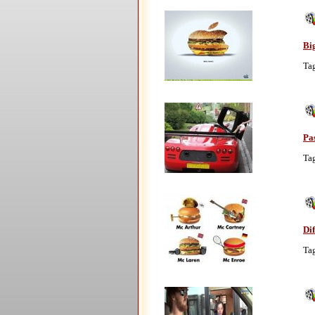
Bi
Ta
Pa
Ta
Di
Ta