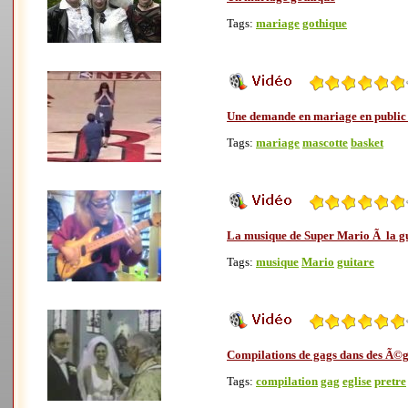
Tags:
mariage
gothique
Une demande en mariage en public e
Tags:
mariage
mascotte
basket
La musique de Super Mario Ã la g
Tags:
musique
Mario
guitare
Compilations de gags dans des Ã©g
Tags:
compilation
gag
eglise
pretre