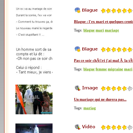
Blague : l'ex mari et quelques cent
Tags:
blague
mari
mariage
Pas ce soir chÃ©ri j'ai mal Ã la tÃ
Tags:
blague
femme
migraine
mari
Un mariage qui ne durera pas...
Tags:
mariag