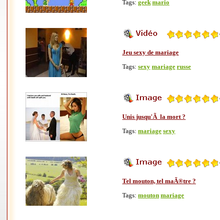
Tags:
geek
mario
Jeu sexy de mariage
Tags:
sexy
mariage
russe
Unis jusqu'Ã la mort ?
Tags:
mariage
sexy
Tel mouton, tel maÃ®tre ?
Tags:
mouton
mariage